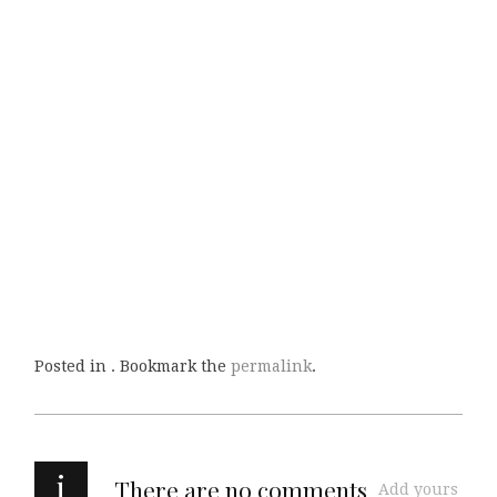
Posted in . Bookmark the
permalink
.
i
There are no comments
Add yours