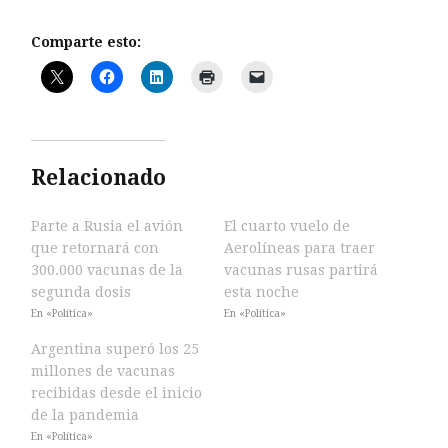
Comparte esto:
Relacionado
Parte a Rusia el avión
El cuarto vuelo de
que retornará con
Aerolíneas para traer
300.000 vacunas de la
vacunas rusas partirá
segunda dosis
esta noche
En «Política»
En «Política»
Argentina superó los 25
millones de vacunas
recibidas desde el inicio
de la pandemia
En «Política»