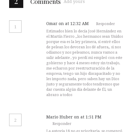
2
Comments
Add yours
Omar
on at 12:32 AM
Responder
1
Estimados bien lo decía José Hernández en
el Martín Fierro ,,los hermanos sean Unidos
porque esa es la ley primera, sí entré ellos
de pelean los devoran los dé afuera,, si nos
odíamos y nos peleamos, nunca vamos a
salir adelante , yo perdí mi empleó con este
gobierno y hace 4 meses estoy sin trabajo,
me echaron por reestructuración de la
empresa, tengo un hijo discapacitado y no
les importo nada, pero saben hay un Dios
justo y seguramente todos tendremos que
dar cuenta algún día delante de Él, un
abrazo a todos
Mario Huber
on at 1:51 PM
2
Responder
La autovía 18 no es prioritaria, se comenzó