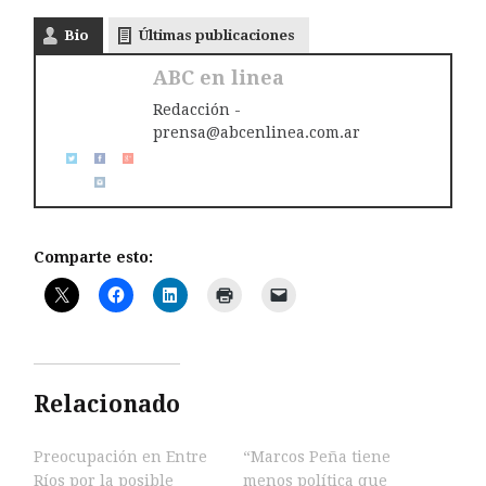
Bio
Últimas publicaciones
ABC en linea
Redacción -
prensa@abcenlinea.com.ar
Comparte esto:
Relacionado
Preocupación en Entre
“Marcos Peña tiene
Ríos por la posible
menos política que