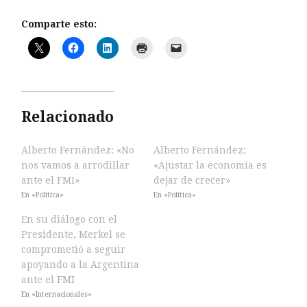
Comparte esto:
Relacionado
Alberto Fernández: «No
Alberto Fernández:
nos vamos a arrodillar
«Ajustar la economía es
ante el FMI»
dejar de crecer»
En «Política»
En «Política»
En su diálogo con el
Presidente, Merkel se
comprometió a seguir
apoyando a la Argentina
ante el FMI
En «Internacionales»