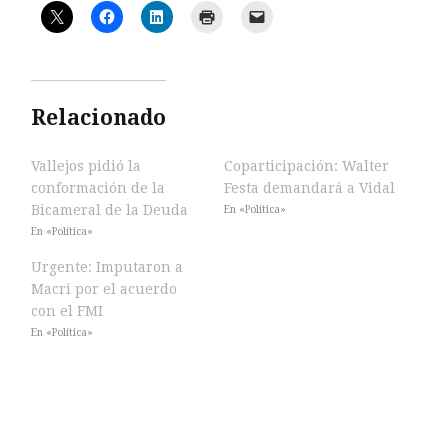
Relacionado
Vallejos pidió la
Coparticipación: Walter
conformación de la
Festa demandará a Vidal
Bicameral de la Deuda
En «Política»
En «Política»
Urgente: Imputaron a
Macri por el acuerdo
con el FMI
En «Política»