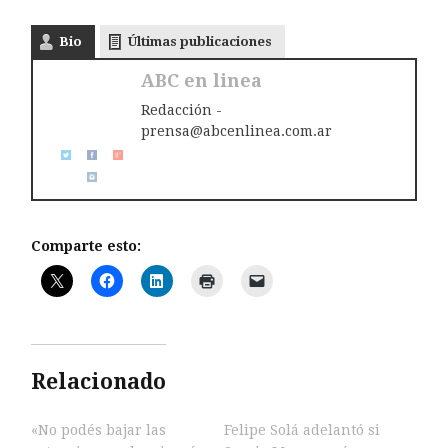
Bio
Últimas publicaciones
ABC en linea
Redacción -
prensa@abcenlinea.com.ar
Comparte esto:
Relacionado
«No podés bajar las
Felipe Solá adelantó si