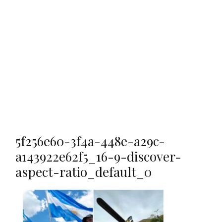
5f256e60-3f4a-448e-a29c-
a143922e62f5_16-9-discover-
aspect-ratio_default_0