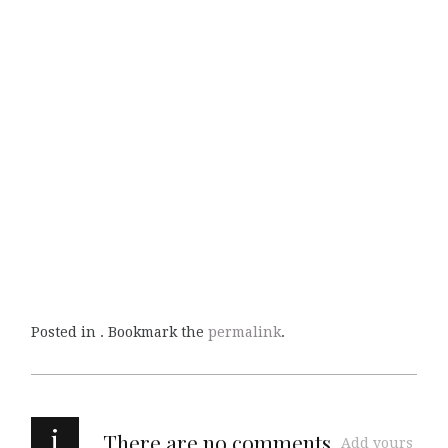
Posted in . Bookmark the
permalink
.
i
There are no comments
Add yours