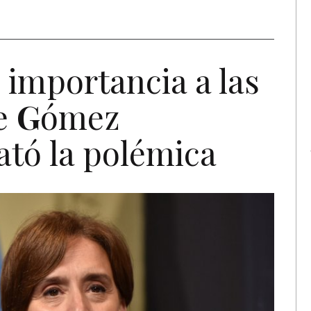
ó importancia a las
de
G
ómez
ató la polémica