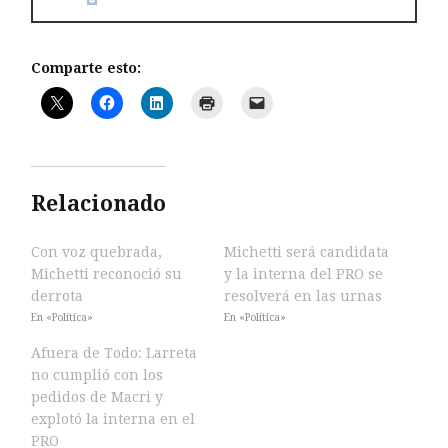
Comparte esto:
Relacionado
Con voz quebrada,
Michetti será candidata
Michetti reconoció su
y la interna del PRO se
derrota
resolverá en las urnas
En «Política»
En «Política»
Afuera de Todo: Larreta
no cumplió con los
pedidos de Macri y
explotó la interna en el
PRO