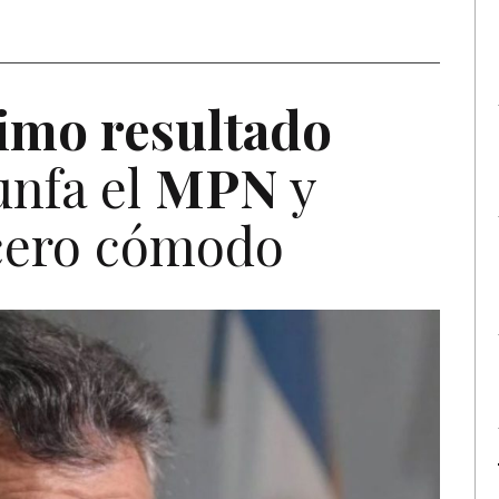
imo resultado
unfa el
MPN
y
cero cómodo