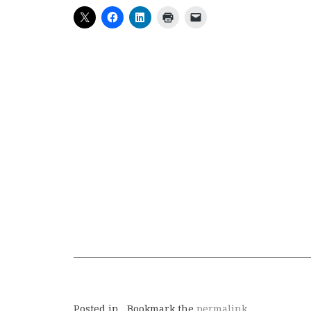
Posted in . Bookmark the
permalink
.