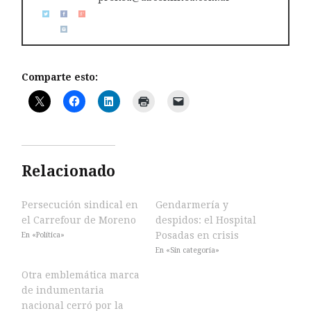
Comparte esto:
Relacionado
Persecución sindical en
Gendarmería y
el Carrefour de Moreno
despidos: el Hospital
Posadas en crisis
En «Política»
En «Sin categoría»
Otra emblemática marca
de indumentaria
nacional cerró por la