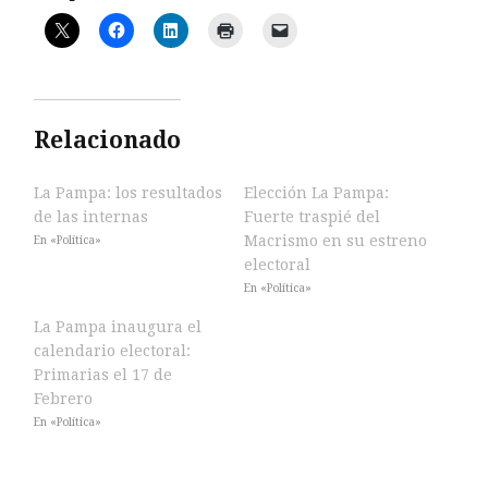
Relacionado
La Pampa: los resultados
Elección La Pampa:
de las internas
Fuerte traspié del
Macrismo en su estreno
En «Política»
electoral
En «Política»
La Pampa inaugura el
calendario electoral:
Primarias el 17 de
Febrero
En «Política»