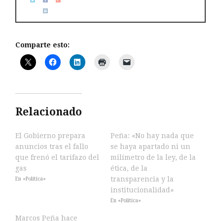
Comparte esto:
Relacionado
El Gobierno prepara
Peña: «No hay nada que
anuncios tras el fallo
se haya apartado ni un
que frenó el tarifazo del
milímetro de la ley, de la
gas
ética, de la
transparencia y la
En «Política»
institucionalidad»
En «Política»
Marcos Peña hace