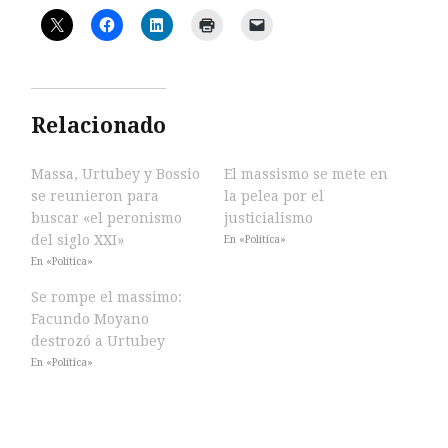
Relacionado
Massa, Urtubey y Bossio
El massismo se mete en
se reunieron para
la pelea por el
buscar «el peronismo
justicialismo
del siglo XXI»
En «Política»
En «Política»
Se rompe el massimo:
Facundo Moyano
destrozó a Urtubey
En «Política»