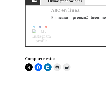
Bio
Últimas publicaciones
ABC en linea
Redacción - prensa@abcenline
Comparte esto: