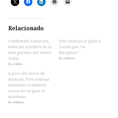
Relacionado
Confirmado Lammens,
Pino Solanas le pidió a
todos los nombres de la
Carrió que “se
lista porteña del Frente
discipline”
Todos
En «Política»
En «CABA»
A poco del cierre de
alianzas, Pino Solanas
mantiene el misterio
acerca de su pase al
massismo
En «Política»