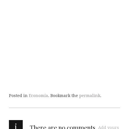
Posted in
Economía
. Bookmark the
permalink
.
i
There are no comments
Add yours