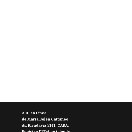
ABC en Linea.
de María Belén Cattaneo
Av. Rivadavia 5141. CABA.
Registro DNDA en trámite.