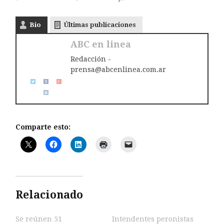
Bio
Últimas publicaciones
ABC en linea
Redacción -
prensa@abcenlinea.com.ar
Comparte esto:
Relacionado
Se reúnen 51
Intendentes peronistas