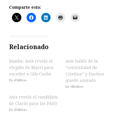
Comparte esto:
Relacionado
Bomba: Asís reveló el
Asís habló de la
elegido de Macri para
“centralidad de
suceder a Gils Carbó
Cristina” y Fantino
quedó azorado
En «Política»
En «Medios»
Asís reveló el candidato
de Clarín para las PASO
En «Política»