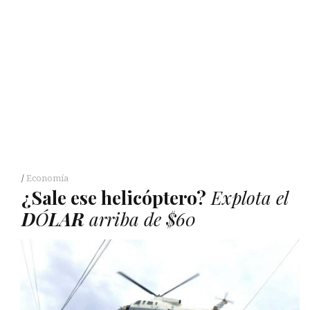
Economía
¿Sale ese helicóptero?
Explota el
D
Ó
LAR
arriba de $60