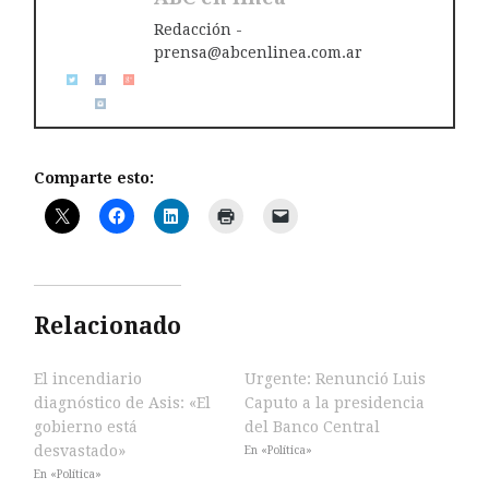
Redacción -
prensa@abcenlinea.com.ar
Comparte esto:
Relacionado
El incendiario
Urgente: Renunció Luis
diagnóstico de Asis: «El
Caputo a la presidencia
gobierno está
del Banco Central
desvastado»
En «Política»
En «Política»