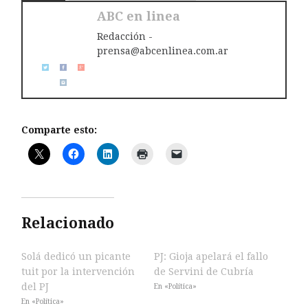
ABC en linea
Redacción -
prensa@abcenlinea.com.ar
Comparte esto:
Relacionado
Solá dedicó un picante
PJ: Gioja apelará el fallo
tuit por la intervención
de Servini de Cubría
del PJ
En «Política»
En «Política»