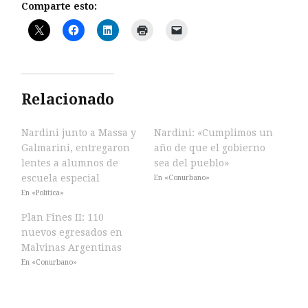
Comparte esto:
Relacionado
Nardini junto a Massa y
Nardini: «Cumplimos un
Galmarini, entregaron
año de que el gobierno
lentes a alumnos de
sea del pueblo»
escuela especial
En «Conurbano»
En «Política»
Plan Fines II: 110
nuevos egresados en
Malvinas Argentinas
En «Conurbano»