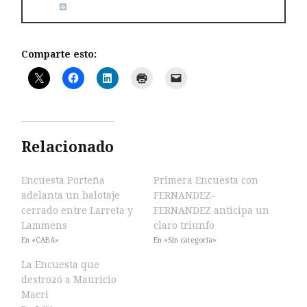
Comparte esto:
Relacionado
Encuesta Porteña
Primera Encuesta con
adelanta un balotaje
FERNANDEZ-
cerrado entre Larreta y
FERNANDEZ anticipa un
Lammens
claro triunfo
En «CABA»
En «Sin categoría»
La Encuesta que
destrozó a Mauricio
Macri