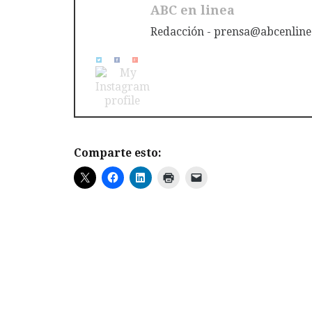
ABC en linea
Redacción - prensa@abcenline
Comparte esto: