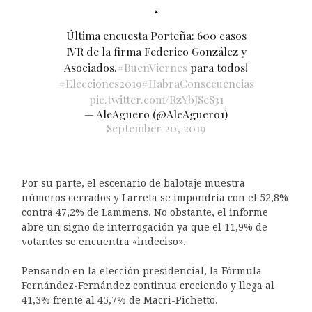
Última encuesta Porteña: 600 casos
IVR de la firma Federico González y
Asociados.
#BuenViernes
para todos!
#Elecciones2019
#HabraConsecuencias
pic.twitter.com/RzYbJSeS31
— AleAguero (@AleAguero1)
September 20, 2019
Por su parte, el escenario de balotaje muestra
números cerrados y Larreta se impondría con el 52,8%
contra 47,2% de Lammens. No obstante, el informe
abre un signo de interrogación ya que el 11,9% de
votantes se encuentra «indeciso».
Pensando en la elección presidencial, la Fórmula
Fernández-Fernández continua creciendo y llega al
41,3% frente al 45,7% de Macri-Pichetto.