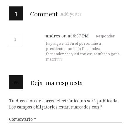
1
Comment
Add yours
andres
on at 6:37 PM
Responder
1
hay algo mal en el porcentaje a
presidente..tan bajo fernandez
fernandez???.y asi con ese resultado gana
macri???
Deja una respuesta
Tu dirección de correo electrónico no será publicada.
Los campos obligatorios están marcados con
*
Comentario
*