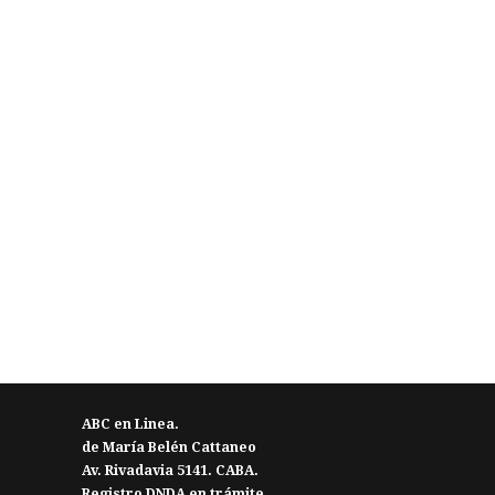
ABC en Linea.
de María Belén Cattaneo
Av. Rivadavia 5141. CABA.
Registro DNDA en trámite.