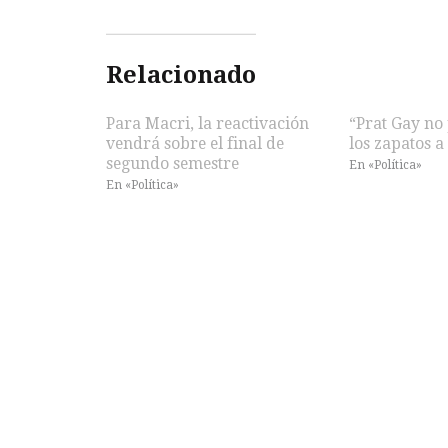
Relacionado
Para Macri, la reactivación
“Prat Gay no
vendrá sobre el final de
los zapatos 
segundo semestre
En «Política»
En «Política»