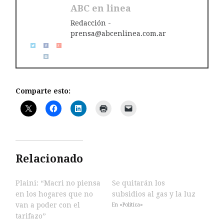
ABC en linea
Redacción -
prensa@abcenlinea.com.ar
Comparte esto:
Relacionado
Plaini: “Macri no piensa
Se quitarán los
en los hogares que no
subsidios al gas y la luz
van a poder con el
En «Política»
tarifazo”