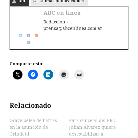
Bio
Últimas publicaciones
ABC en linea
Redacción -
prensa@abcenlinea.com.ar
Comparte esto:
Relacionado
Grave pelea de barras
Para concejal del PRO,
en la asunción de
Julián Álvarez quiere
Grindetti
desestabilizar a