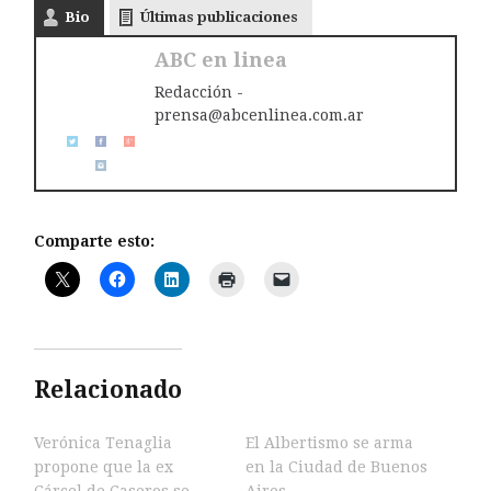
Bio
Últimas publicaciones
ABC en linea
Redacción -
prensa@abcenlinea.com.ar
Comparte esto:
Relacionado
Verónica Tenaglia
El Albertismo se arma
propone que la ex
en la Ciudad de Buenos
Cárcel de Caseros se
Aires