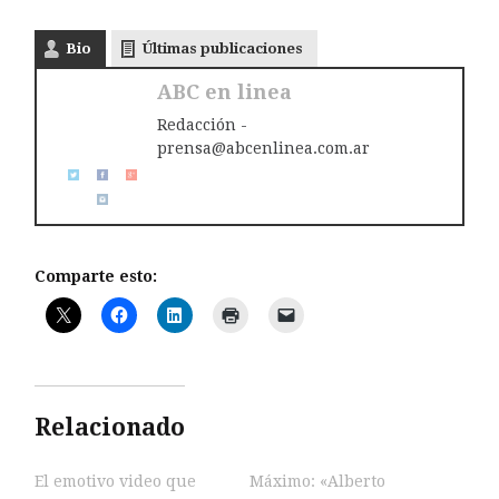
Bio
Últimas publicaciones
ABC en linea
Redacción -
prensa@abcenlinea.com.ar
Comparte esto:
Relacionado
El emotivo video que
Máximo: «Alberto