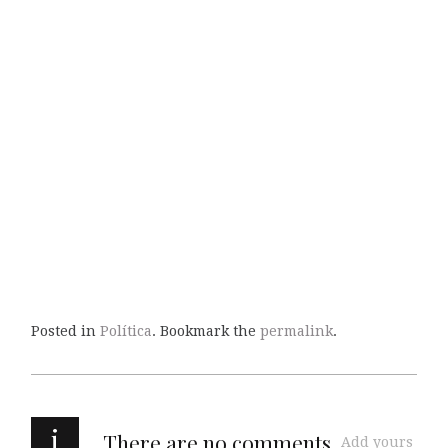
Posted in
Política
. Bookmark the
permalink
.
i
There are no comments
Add yours