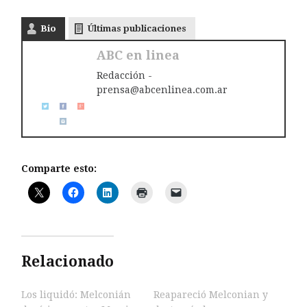
Bio
Últimas publicaciones
ABC en linea
Redacción -
prensa@abcenlinea.com.ar
Comparte esto:
Relacionado
Los liquidó: Melconián
Reapareció Melconian y