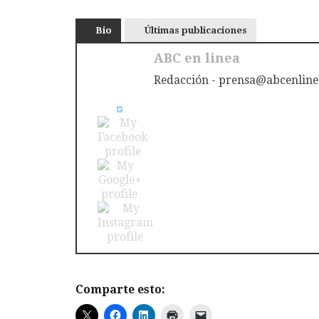
Bio
Últimas publicaciones
ABC en linea
Redacción - prensa@abcenline
Comparte esto: