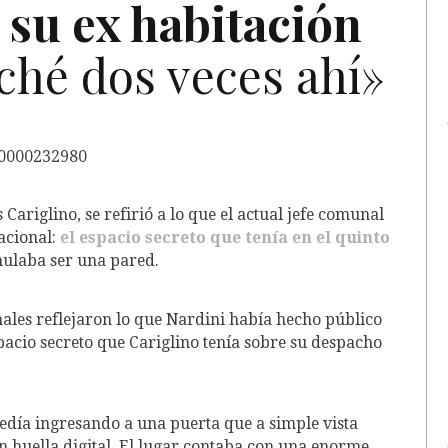
 su ex habitación
hé dos veces ahí»
Cariglino, se refirió a lo que el actual jefe comunal
acional:
el espacio secreto que tenía en el quinto
mulaba ser una pared.
nales reflejaron lo que Nardini había hecho público
espacio secreto que Cariglino tenía sobre su despacho
cedía ingresando a una puerta que a simple vista
on huella digital. El lugar contaba con una enorme