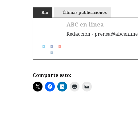
Bio
Últimas publicaciones
ABC en linea
Redacción - prensa@abcenline
Comparte esto: