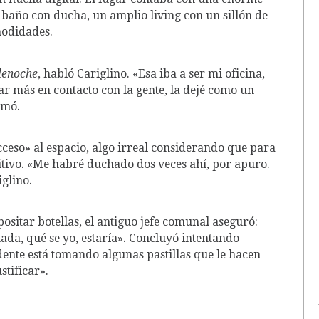
n baño con ducha, un amplio living con un sillón de
modidades.
lenoche
, habló Cariglino. «Esa iba a ser mi oficina,
 más en contacto con la gente, la dejé como un
rmó.
eso» al espacio, algo irreal considerando que para
sitivo. «Me habré duchado dos veces ahí, por apuro.
glino.
sitar botellas, el antiguo jefe comunal aseguró:
nada, qué se yo, estaría». Concluyó intentando
ndente está tomando algunas pastillas que le hacen
stificar».