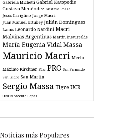
Gabriel Katopodis
Gabriela Michetti
Gustavo Menéndez
Gustavo Posse
Jesús Cariglino
Jorge Macri
Julián Dominguez
Juan Manuel Urtubey
Macri
Leonardo Nardini
Lanús
Malvinas Argentinas
Martín Insaurralde
María Eugenia Vidal
Massa
Mauricio Macri
Merlo
PRO
Máximo Kirchner
Pilar
San Fernando
San Martín
San Isidro
Sergio Massa
Tigre
UCR
UNEN
Vicente Lopez
Noticias más Populares