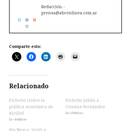
Redacción -
prensa@abcenlinea.com.ar
Comparte esto:
Relacionado
Pichetto criticó la
Pichetto jubiló a
política económica de
Cristina Fernández
Kicillof
En «Política»
En «Política»
Río Negro: Scioli y