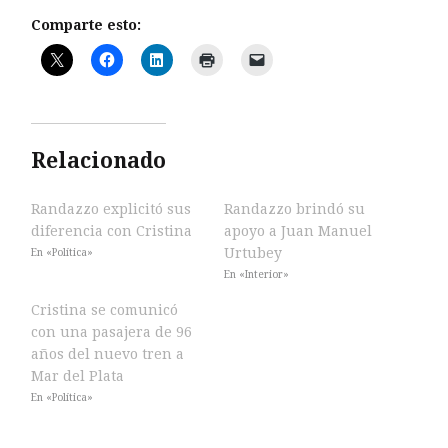
Comparte esto:
Relacionado
Randazzo explicitó sus
Randazzo brindó su
diferencia con Cristina
apoyo a Juan Manuel
Urtubey
En «Política»
En «Interior»
Cristina se comunicó
con una pasajera de 96
años del nuevo tren a
Mar del Plata
En «Política»