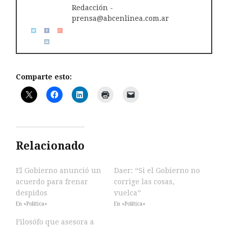
Redacción -
prensa@abcenlinea.com.ar
Comparte esto:
Relacionado
El Gobierno anunció un
Daer: “Si el Gobierno no
acuerdo para frenar
corrige las cosas,
despidos
vuelca”
En «Política»
En «Política»
Filosófo que asesora a