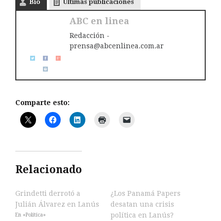
Bio
Últimas publicaciones
ABC en linea
Redacción -
prensa@abcenlinea.com.ar
Comparte esto:
Relacionado
Grindetti derrotó a
¿Los Panamá Papers
Julián Álvarez en Lanús
desatan una crisis
política en Lanús?
En «Política»