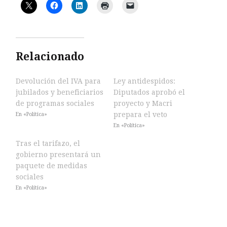
Relacionado
Devolución del IVA para
Ley antidespidos:
jubilados y beneficiarios
Diputados aprobó el
de programas sociales
proyecto y Macri
prepara el veto
En «Política»
En «Política»
Tras el tarifazo, el
gobierno presentará un
paquete de medidas
sociales
En «Política»