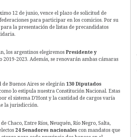
imo 12 de junio, vence el plazo de solicitud de
federaciones para participar en los comicios. Por su
 para la presentación de listas de precandidatos
tidaria.
an, los argentinos elegiremos
Presidente y
do 2019-2023. Además, se renovarán ambas cámaras
ad de Buenos Aires se elegirán
130 D
iputados
mo lo estipula nuestra Constitución Nacional. Estas
por el sistema D’Hont y la cantidad de cargos varía
 la jurisdicción.
 de Chaco, Entre Ríos, Neuquén, Río Negro, Salta,
electos
24 S
enadores nacionales
con mandatos que
se otorga para cada provincia dos bancas en el