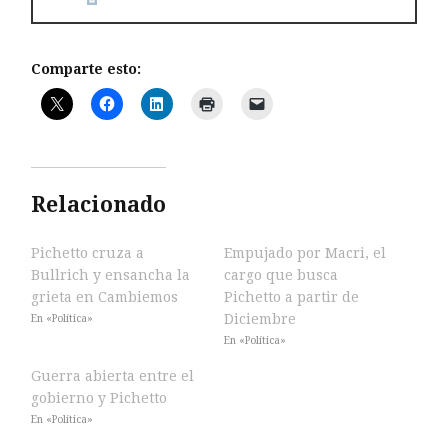
Comparte esto:
Relacionado
Pichetto cruza a
Empujado por Macri, el
Bullrich y ensancha la
cargo que busca
grieta en Cambiemos
Pichetto a partir de
Diciembre
En «Política»
En «Política»
Guerra abierta entre el
gobierno y Pichetto
En «Política»