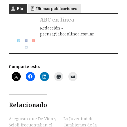
Bio
Últimas publicaciones
ABC en linea
Redacción -
prensa@abcenlinea.com.ar
Comparte esto:
Relacionado
Aseguran que De Vido y
La Juventud de
Scioli frecuentaban el
Cambiemos de la