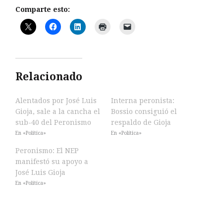
Comparte esto:
Relacionado
Alentados por José Luis
Interna peronista:
Gioja, sale a la cancha el
Bossio consiguió el
sub-40 del Peronismo
respaldo de Gioja
En «Política»
En «Política»
Peronismo: El NEP
manifestó su apoyo a
José Luis Gioja
En «Política»