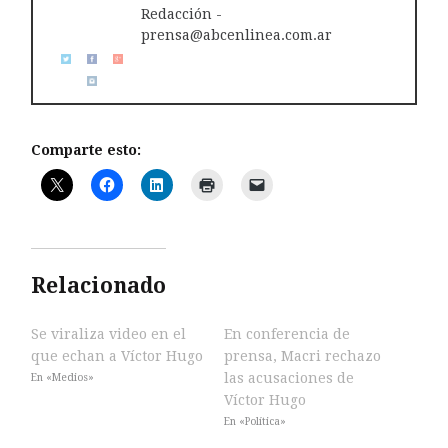
Redacción -
prensa@abcenlinea.com.ar
Comparte esto:
Relacionado
Se viraliza video en el
En conferencia de
que echan a Víctor Hugo
prensa, Macri rechazo
las acusaciones de
En «Medios»
Víctor Hugo
En «Política»