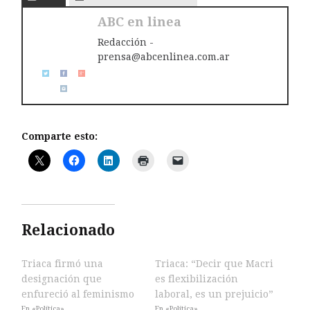
ABC en linea
Redacción -
prensa@abcenlinea.com.ar
Comparte esto:
Relacionado
Triaca firmó una
Triaca: “Decir que Macri
designación que
es flexibilización
enfureció al feminismo
laboral, es un prejuicio”
En «Política»
En «Política»