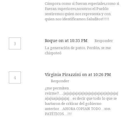
Cámpora como si fueran especiales,como si
fueran superiores,nosotros el Pueblo
sentiremos quien nos representa y con
quien nos identificamos.Saluditos!!!!!
Roque
on at 10:35 PM
Responder
3
La generación de putos. Perdón, se me
chispoteó
Virginia Pirazzini
on at 10:26 PM
4
Responder
¿me permiten
reírme?….jajajajajajajajajajajajajajajajajaj
ajajuajajajajaj…es decir que todo lo que se
hartaron de criticar del gobierno
anterior…AHORA COPIAN TODO…son
PATÉTICOS…!!!