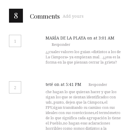
8
Comments
Add yours
MARÌA DE LA PLAYA
on at 3:01 AM
1
Responder
¿¿cuales valores los guian «distintos a los de
La Càmpora» ya empiezan mal…¿¿esa es la
forma en la que piensan cerrar la grieta?
teté
on at 5:41 PM
Responder
2
che hagan lo que quieran hacer y que los
sigan los que se sientan identificados con
uds.,punto, dejen que la Cámpora,el
FPV,sigan transitando su camino con sus
ideales con sus convicciones,el termómetro
de lo que significa cada agrupación lo tiene
el Pueblo,no hagan esas aclaraciones
horribles como somos distintos a la