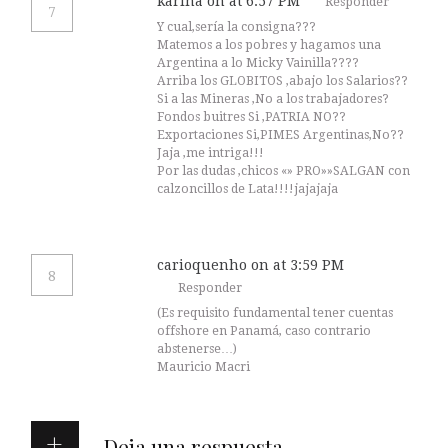
karina
on at 6:57 PM
Responder
7
Y cual,sería la consigna???
Matemos a los pobres y hagamos una
Argentina a lo Micky Vainilla????
Arriba los GLOBITOS ,abajo los Salarios??
Si a las Mineras ,No a los trabajadores?
Fondos buitres Si ,PATRIA NO??
Exportaciones Si,PIMES Argentinas,No??
Jaja ,me intriga!!!
Por las dudas ,chicos «» PRO»»SALGAN con
calzoncillos de Lata!!!!jajajaja
carioquenho
on at 3:59 PM
8
Responder
(Es requisito fundamental tener cuentas
offshore en Panamá, caso contrario
abstenerse…)
Mauricio Macri
Deja una respuesta