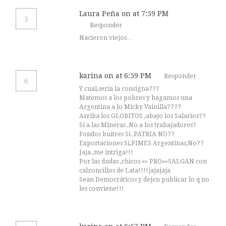
Laura Peña
on at 7:59 PM
5
Responder
Nacieron viejos…
karina
on at 6:59 PM
Responder
6
Y cual,sería la consigna???
Matemos a los pobres y hagamos una
Argentina a lo Micky Vainilla????
Arriba los GLOBITOS ,abajo los Salarios??
Si a las Mineras ,No a los trabajadores?
Fondos buitres Si ,PATRIA NO??
Exportaciones Si,PIMES Argentinas,No??
Jaja ,me intriga!!!
Por las dudas ,chicos «» PRO»»SALGAN con
calzoncillos de Lata!!!!jajajaja
Sean Democráticos y dejen publicar lo q no
les conviene!!!