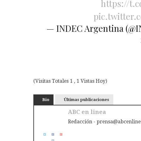
https://t
pic.twitter
— INDEC Argentina (@
(Visitas Totales 1 , 1 Vistas Hoy)
Bio
Últimas publicaciones
ABC en linea
Redacción - prensa@abcenline