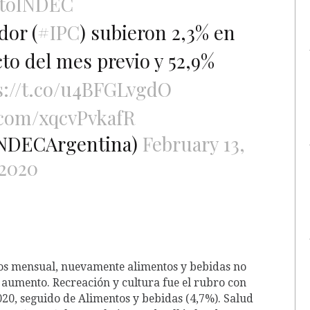
toINDEC
dor (
#IPC
) subieron 2,3% en
to del mes previo y 52,9%
s://t.co/u4BFGLvgdO
r.com/xqcvPvkafR
INDECArgentina)
February 13,
2020
ios mensual, nuevamente alimentos y bebidas no
e aumento. Recreación y cultura fue el rubro con
20, seguido de Alimentos y bebidas (4,7%). Salud