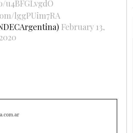
.co/u4BFGLvgdO
.com/lggPUim7RA
INDECArgentina)
February 13,
2020
a.com.ar